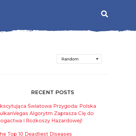
Random
RECENT POSTS
kscytująca Światowa Przygoda: Polska
ulkanVegas Algorytm Zaprasza Cię do
ogactwa i Rozkoszy Hazardowej!
he Top 10 Deadliest Diseases