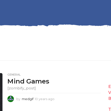
GENERAL
Mind Games
E
[zombify_post]
V
B
by
medgif
10 years ago
1
0
y
T