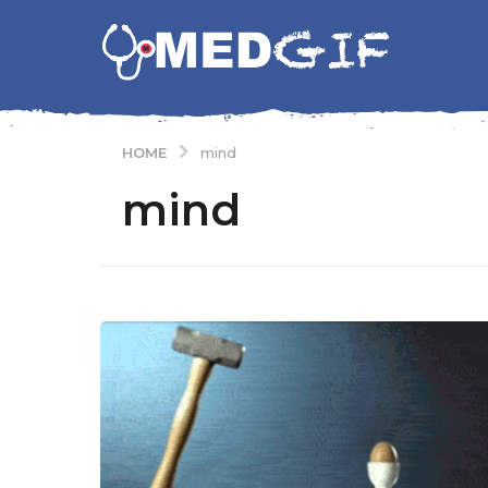
HOME
mind
mind